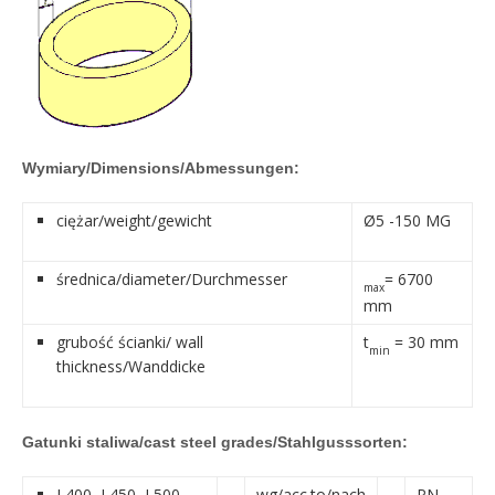
Wymiary/Dimensions/Abmessungen:
ciężar/weight/gewicht
Ø5 -150 MG
średnica/diameter/Durchmesser
= 6700
max
mm
grubość ścianki/ wall
t
= 30 mm
min
thickness/Wanddicke
Gatunki staliwa/cast steel grades/Stahlgusssorten:
L400, L450, L500,
wg/acc.to/nach
PN-