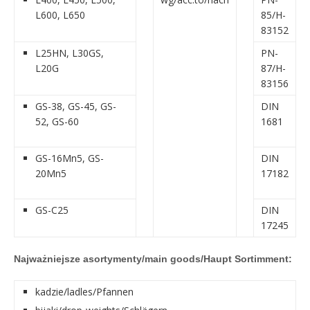
L600, L650
85/H-
83152
L25HN, L30GS,
PN-
L20G
87/H-
83156
GS-38, GS-45, GS-
DIN
52, GS-60
1681
GS-16Mn5, GS-
DIN
20Mn5
17182
GS-C25
DIN
17245
Najważniejsze asortymenty/main goods/Haupt Sortimment:
kadzie/ladles/Pfannen