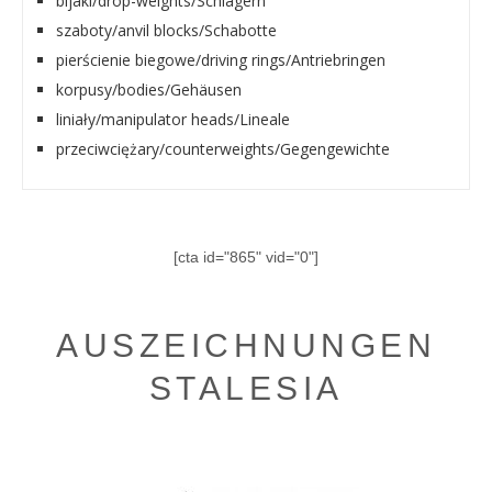
bijaki/drop-weights/Schlägern
szaboty/anvil blocks/Schabotte
pierścienie biegowe/driving rings/Antriebringen
korpusy/bodies/Gehäusen
liniały/manipulator heads/Lineale
przeciwciężary/counterweights/Gegengewichte
[cta id="865" vid="0"]
AUSZEICHNUNGEN
STALESIA